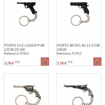
PORTE CLE LUGER P08
PORTE M1911 A1 11.5 CM
12CM 25 GR
24GR
Reference:
PC952
Reference:
PC953
TTC
TTC
Prix
Prix
3,78 €
3,78 €