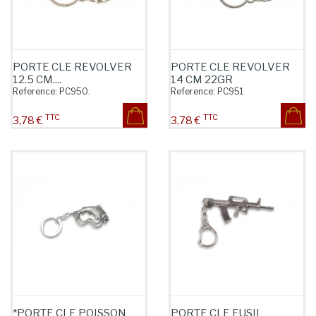
PORTE CLE REVOLVER
PORTE CLE REVOLVER
12.5 CM....
14 CM 22GR
Reference:
PC950.
Reference:
PC951
TTC
TTC
Prix
Prix
3,78 €
3,78 €
*PORTE CLE POISSON
PORTE CLE FUSIL