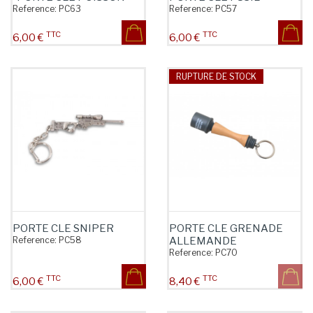
Reference:
PC63
Reference:
PC57
TTC
TTC
Prix
Prix
6,00 €
6,00 €
RUPTURE DE STOCK
PORTE CLE SNIPER
PORTE CLE GRENADE
Reference:
PC58
ALLEMANDE
Reference:
PC70
TTC
TTC
Prix
Prix
6,00 €
8,40 €