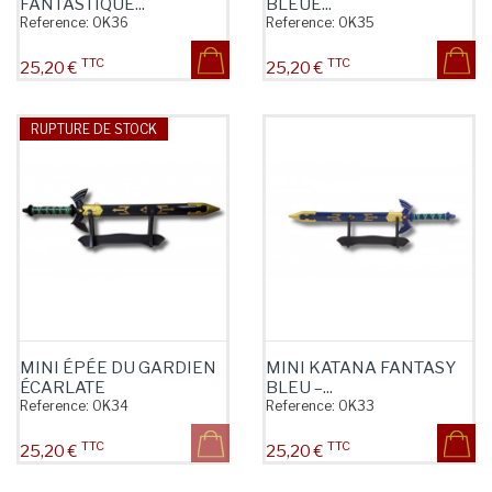
FANTASTIQUE...
BLEUE...
Reference:
OK36
Reference:
OK35
TTC
TTC
Prix
Prix
25,20 €
25,20 €
RUPTURE DE STOCK
MINI ÉPÉE DU GARDIEN
MINI KATANA FANTASY
ÉCARLATE
BLEU –...
Reference:
OK34
Reference:
OK33
TTC
TTC
Prix
Prix
25,20 €
25,20 €