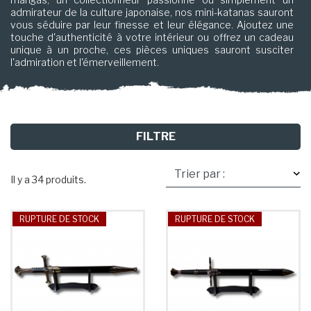
admirateur de la culture japonaise, nos mini-katanas sauront
vous séduire par leur finesse et leur élégance. Ajoutez une
touche d'authenticité à votre intérieur ou offrez un cadeau
unique à un proche, ces pièces uniques sauront susciter
l'admiration et l'émerveillement.
Explorez notre collection et plongez dans un univers où l'art,
la tradition et la passion se rencontrent pour créer des
œuvres d'exception.
FILTRE
Il y a 34 produits.
RUPTURE DE STOCK
RUPTURE DE STOCK