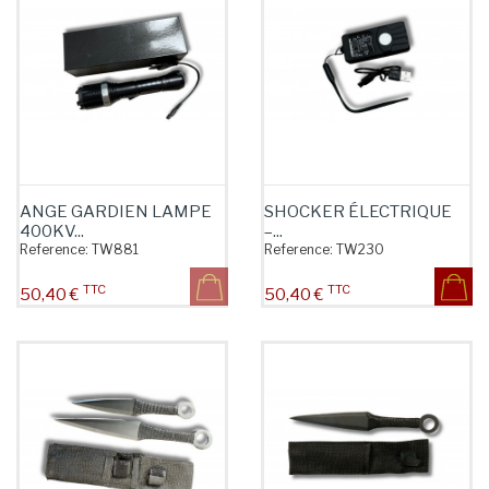
ANGE GARDIEN LAMPE
SHOCKER ÉLECTRIQUE
400KV...
–...
Reference:
TW881
Reference:
TW230
TTC
TTC
Prix
Prix
50,40 €
50,40 €