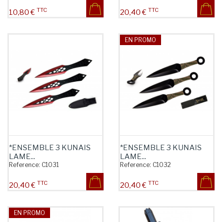
TTC
TTC
Prix
Prix
10,80 €
20,40 €
EN PROMO
*ENSEMBLE 3 KUNAIS
*ENSEMBLE 3 KUNAIS
LAME...
LAME...
Reference:
C1031
Reference:
C1032
TTC
TTC
Prix
Prix
20,40 €
20,40 €
EN PROMO