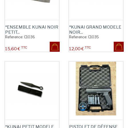
*ENSEMBLE KUNAI NOIR
*KUNAI GRAND MODELE
PETIT...
NOIR...
Reference:
C1036
Reference:
C1035
TTC
TTC
Prix
Prix
15,60 €
12,00 €
*KUNAI PETIT MODELE
PISTOLET DE DÉFENSE