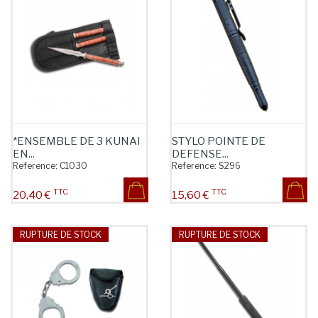
*ENSEMBLE DE 3 KUNAI
STYLO POINTE DE
EN...
DEFENSE...
Reference:
C1030
Reference:
S296
TTC
TTC
Prix
Prix
20,40 €
15,60 €
RUPTURE DE STOCK
RUPTURE DE STOCK