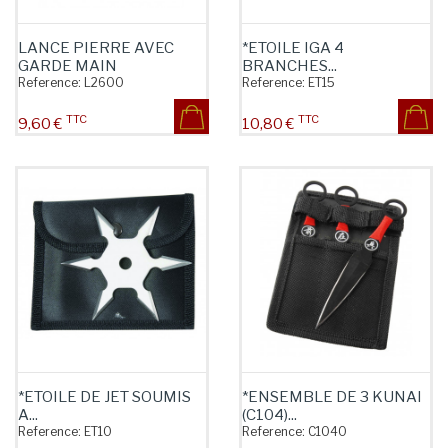
LANCE PIERRE AVEC
*ETOILE IGA 4
GARDE MAIN
BRANCHES...
Reference:
L2600
Reference:
ET15
TTC
TTC
Prix
Prix
9,60 €
10,80 €
*ETOILE DE JET SOUMIS
*ENSEMBLE DE 3 KUNAI
A...
(C104)...
Reference:
ET10
Reference:
C1040