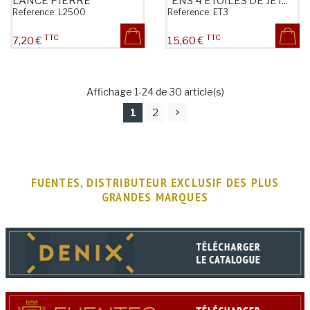
LANCE PIERRE
*ENS 4 ETOILES DE JET...
Reference:
L2500
Reference:
ET3
TTC
TTC
Prix
Prix
7,20 €
15,60 €
Affichage 1-24 de 30 article(s)
1
2
FUENTES, DISTRIBUTEUR EXCLUSIF DES PLUS
GRANDES MARQUES