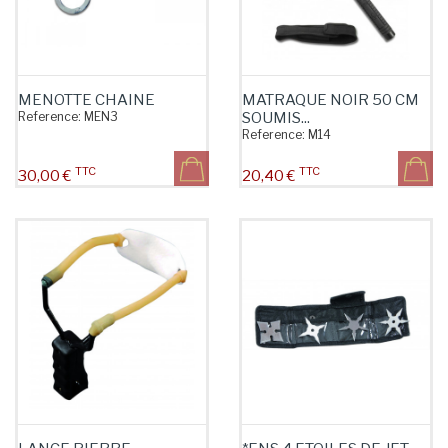
MENOTTE CHAINE
MATRAQUE NOIR 50 CM
Reference:
MEN3
SOUMIS...
Reference:
M14
TTC
TTC
Prix
Prix
30,00 €
20,40 €