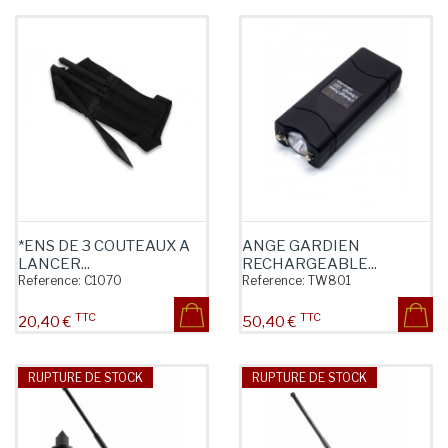
*ENS DE 3 COUTEAUX A
ANGE GARDIEN
LANCER...
RECHARGEABLE...
Reference:
C1070
Reference:
TW801
TTC
TTC
Prix
Prix
20,40 €
50,40 €
RUPTURE DE STOCK
RUPTURE DE STOCK