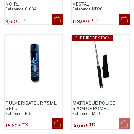
NOIR...
VESTA...
Reference:
C1034
Reference:
MD20
TTC
TTC
Prix
Prix
9,60 €
119,00 €
RUPTURE DE STOCK
PULVERISATEUR 75ML
MATRAQUE POLICE
GEL...
52CM CHROME...
Reference:
BG6
Reference:
M14C
TTC
TTC
Prix
Prix
15,60 €
30,00 €