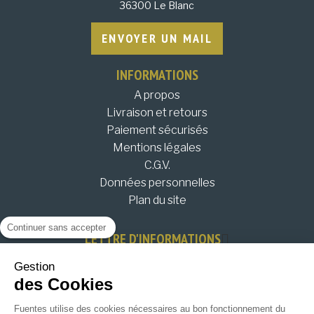
36300 Le Blanc
ENVOYER UN MAIL
INFORMATIONS
A propos
Livraison et retours
Paiement sécurisés
Mentions légales
C.G.V.
Données personnelles
Plan du site
Continuer sans accepter
LETTRE D'INFORMATIONS
Restez informés de nos évènements, bons plans et
Gestion
nouveautés !
des Cookies
JE M'INSCRIS !
Fuentes utilise des cookies nécessaires au bon fonctionnement du