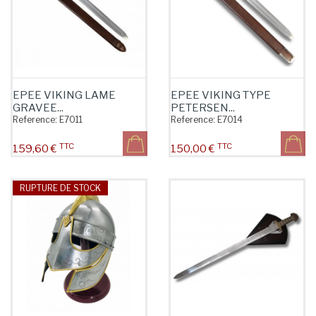
EPEE VIKING LAME
EPEE VIKING TYPE
GRAVEE...
PETERSEN...
Reference:
E7011
Reference:
E7014
TTC
TTC
Prix
Prix
159,60 €
150,00 €
RUPTURE DE STOCK