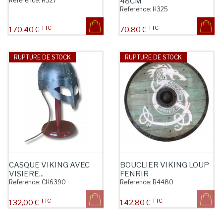
Reference:
H327
48CM
Reference:
H325
TTC
TTC
Prix
Prix
170,40 €
70,80 €
RUPTURE DE STOCK
RUPTURE DE STOCK
CASQUE VIKING AVEC
BOUCLIER VIKING LOUP
VISIERE...
FENRIR
Reference:
CH6390
Reference:
B4480
TTC
TTC
Prix
Prix
132,00 €
142,80 €