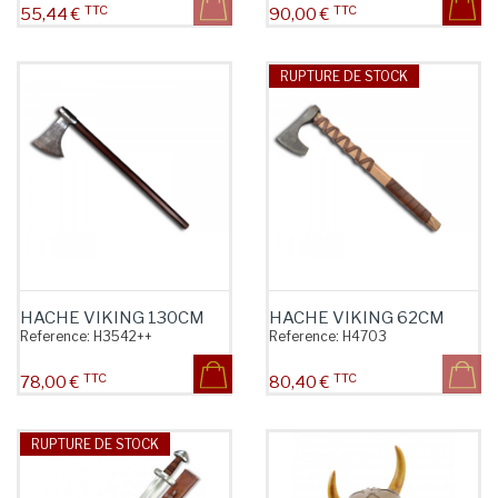
TTC
TTC
Prix
Prix
55,44 €
90,00 €
RUPTURE DE STOCK
HACHE VIKING 130CM
HACHE VIKING 62CM
Reference:
H3542++
Reference:
H4703
TTC
TTC
Prix
Prix
78,00 €
80,40 €
RUPTURE DE STOCK