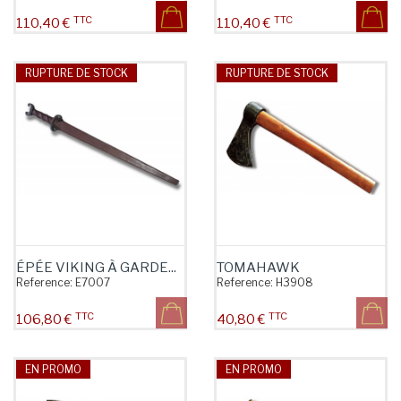
TTC
TTC
Prix
Prix
110,40 €
110,40 €
RUPTURE DE STOCK
RUPTURE DE STOCK
ÉPÉE VIKING À GARDE...
TOMAHAWK
Reference:
E7007
Reference:
H3908
TTC
TTC
Prix
Prix
106,80 €
40,80 €
EN PROMO
EN PROMO