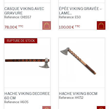
CASQUE VIKING AVEC
ÉPÉE VIKING GRAVÉE –
GRAVURE
LAME...
Reference:
CH1557
Reference:
E50
TTC
TTC
Prix
Prix
78,00 €
100,00 €
RUPTURE DE STOCK
HACHE VIKING DECOREE
HACHE VIKING 80CM
60 CM
Reference:
H4712
Reference:
H605