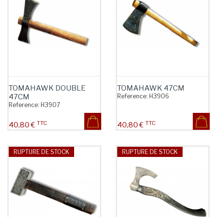
TOMAHAWK DOUBLE
TOMAHAWK 47CM
47CM
Reference:
H3906
Reference:
H3907
TTC
TTC
Prix
Prix
40,80 €
40,80 €
RUPTURE DE STOCK
RUPTURE DE STOCK