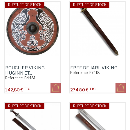
RUPTURE DE STOCK
RUPTURE DE STOCK
BOUCLIER VIKING
EPEE DE JARL VIKING...
HUGINN ET...
Reference:
E7418
Reference:
B4481
TTC
TTC
Prix
Prix
142,80 €
274,80 €
RUPTURE DE STOCK
RUPTURE DE STOCK