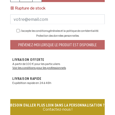
Rupture de stock
J'accepte les conditions générales et la politique de confidentialité.
Protection des données personnelles
.
PRÉVENEZ-MOI LORSQUE LE PRODUIT EST DISPONIBLE
LIVRAISON OFFERTE
A partir de 100 € pour les particuliers
Voir les conditions pour les professionnels
LIVRAISON RAPIDE
Expédition rapide en 24 à 48h
BESOIN D'ALLER PLUS LOIN DANS LA PERSONNALISATION ?
Contactez-nous !