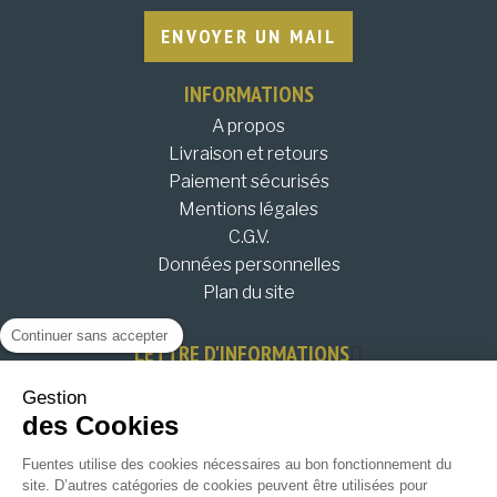
ENVOYER UN MAIL
INFORMATIONS
A propos
Livraison et retours
Paiement sécurisés
Mentions légales
C.G.V.
Données personnelles
Plan du site
Continuer sans accepter
LETTRE D'INFORMATIONS
Restez informés de nos évènements, bons plans et
Gestion
nouveautés !
des Cookies
JE M'INSCRIS !
Fuentes utilise des cookies nécessaires au bon fonctionnement du
site. D’autres catégories de cookies peuvent être utilisées pour