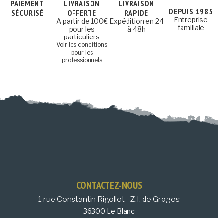
PAIEMENT
LIVRAISON
LIVRAISON
DEPUIS 1985
SÉCURISÉ
OFFERTE
RAPIDE
Entreprise
A partir de 100€
Expédition en 24
familiale
pour les
à 48h
particuliers
Voir les conditions
pour les
professionnels
CONTACTEZ-NOUS
1 rue Constantin Rigollet - Z.I. de Groges
36300 Le Blanc