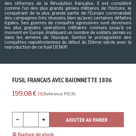
des réformes de la Révolution française. Il est considéré
comme l'un des plus grands génies militaires de l'histoire, le
conquérant de la plus grande partie de l'Europe commandait
des campagnes très réussies, bien qu'avec certaines défaites
égales. Ses guerres de conquête agressives sont devenues
les plus grandes opérations militaires connues jusqu'à ce
moment en Europe, impliquant un nombre de soldats jamais vu
dans les armées de l'époque. Sentez le protagoniste des
conquêtes napoléoniennes du début du 19ème siècle avec la
reproduction de ce fusil DENIX!
FUSIL FRANCAIS AVEC BAIONNETTE 1806
199,08 €
Reference:
P1036
TTC
AJOUTER AU PANIER
Rupture de stock