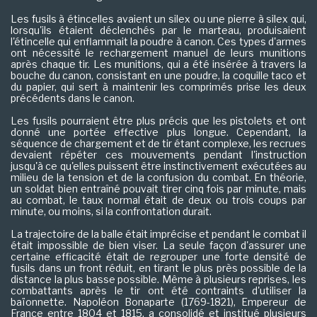
Les fusils à étincelles avaient un silex ou une pierre à silex qui,
lorsqu'ils étaient déclenchés par le marteau, produisaient
l'étincelle qui enflammait la poudre à canon. Ces types d'armes
ont nécessité le rechargement manuel de leurs munitions
après chaque tir. Les munitions, qui a été insérée à travers la
bouche du canon, consistant en une poudre, la coquille taco et
du papier, qui sert à maintenir les comprimés prise les deux
précédents dans le canon.
Les fusils pourraient être plus précis que les pistolets et ont
donné une portée effective plus longue. Cependant, la
séquence de chargement et de tir étant complexe, les recrues
devaient répéter ces mouvements pendant l'instruction
jusqu'à ce qu'elles puissent être instinctivement exécutées au
milieu de la tension et de la confusion du combat. En théorie,
un soldat bien entraîné pouvait tirer cinq fois par minute, mais
au combat, le taux normal était de deux ou trois coups par
minute, ou moins, si la confrontation durait.
La trajectoire de la balle était imprécise et pendant le combat il
était impossible de bien viser. La seule façon d'assurer une
certaine efficacité était de regrouper une forte densité de
fusils dans un front réduit, en tirant le plus près possible de la
distance la plus basse possible. Même à plusieurs reprises, les
combattants après le tir ont été contraints d'utiliser la
baïonnette. Napoléon Bonaparte (1769-1821), Empereur de
France entre 1804 et 1815, a consolidé et institué plusieurs