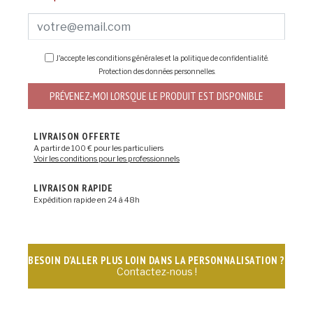
J'accepte les conditions générales et la politique de confidentialité.
Protection des données personnelles
.
PRÉVENEZ-MOI LORSQUE LE PRODUIT EST DISPONIBLE
LIVRAISON OFFERTE
A partir de 100 € pour les particuliers
Voir les conditions pour les professionnels
LIVRAISON RAPIDE
Expédition rapide en 24 à 48h
BESOIN D'ALLER PLUS LOIN DANS LA PERSONNALISATION ?
Contactez-nous !