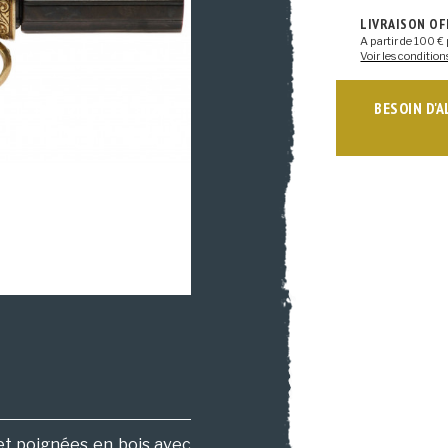
LIVRAISON O
A partir de 100 € 
Voir les condition
BESOIN D'
et poignées en bois avec