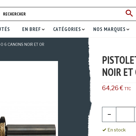
UTÉS
EN BREF
CATÉGORIES
NOS MARQUES
40 6 CANONS NOIR ET OR
PISTOLE
NOIR ET
64,26 €
TTC
En stock