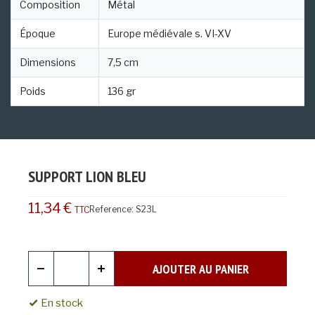
Composition
Métal
Époque
Europe médiévale s. VI-XV
Dimensions
7,5 cm
Poids
136 gr
SUPPORT LION BLEU
11,34 €
Reference:
S23L
TTC
AJOUTER AU PANIER
En stock