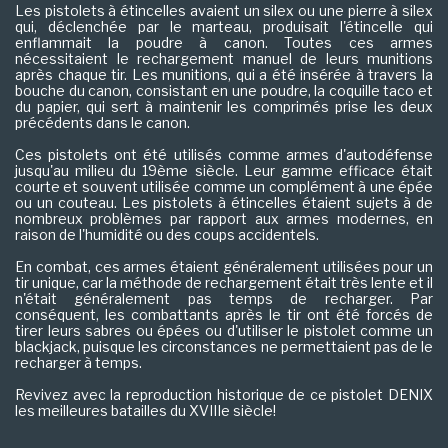
Les pistolets à étincelles avaient un silex ou une pierre à silex
qui, déclenchée par le marteau, produisait l'étincelle qui
enflammait la poudre à canon. Toutes ces armes
nécessitaient le rechargement manuel de leurs munitions
après chaque tir. Les munitions, qui a été insérée à travers la
bouche du canon, consistant en une poudre, la coquille taco et
du papier, qui sert à maintenir les comprimés prise les deux
précédents dans le canon.
Ces pistolets ont été utilisés comme armes d'autodéfense
jusqu'au milieu du 19ème siècle. Leur gamme efficace était
courte et souvent utilisée comme un complément à une épée
ou un couteau. Les pistolets à étincelles étaient sujets à de
nombreux problèmes par rapport aux armes modernes, en
raison de l'humidité ou des coups accidentels.
En combat, ces armes étaient généralement utilisées pour un
tir unique, car la méthode de rechargement était très lente et il
n'était généralement pas temps de recharger. Par
conséquent, les combattants après le tir ont été forcés de
tirer leurs sabres ou épées ou d'utiliser le pistolet comme un
blackjack, puisque les circonstances ne permettaient pas de le
recharger à temps.
Revivez avec la reproduction historique de ce pistolet DENIX
les meilleures batailles du XVIIIe siècle!