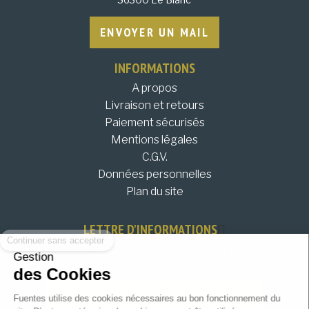
ENVOYER UN MAIL
INFORMATIONS
A propos
Livraison et retours
Paiement sécurisés
Mentions légales
C.G.V.
Données personnelles
Plan du site
Continuer sans accepter
LETTRE D'INFORMATIONS
Restez informés de nos évènements, bons plans et
Gestion
nouveautés !
des Cookies
JE M'INSCRIS !
Fuentes utilise des cookies nécessaires au bon fonctionnement du