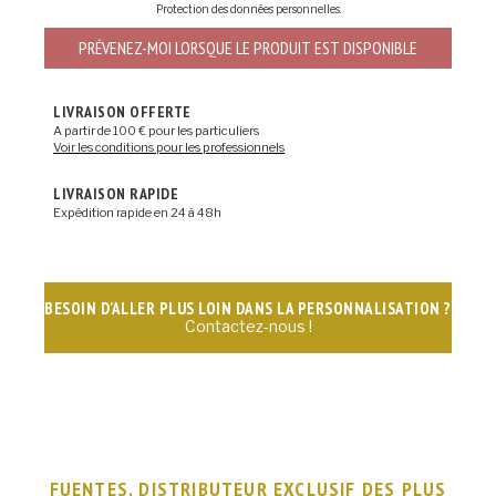
Protection des données personnelles
.
PRÉVENEZ-MOI LORSQUE LE PRODUIT EST DISPONIBLE
LIVRAISON OFFERTE
A partir de 100 € pour les particuliers
Voir les conditions pour les professionnels
LIVRAISON RAPIDE
Expédition rapide en 24 à 48h
BESOIN D'ALLER PLUS LOIN DANS LA PERSONNALISATION ?
Contactez-nous !
FUENTES, DISTRIBUTEUR EXCLUSIF DES PLUS