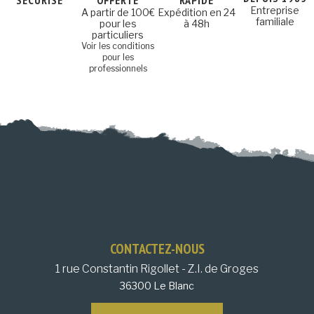
SÉCURISÉ
OFFERTE
RAPIDE
Entreprise
A partir de 100€
Expédition en 24
familiale
pour les
à 48h
particuliers
Voir les conditions
pour les
professionnels
CONTACTEZ-NOUS
1 rue Constantin Rigollet - Z.I. de Groges
36300 Le Blanc