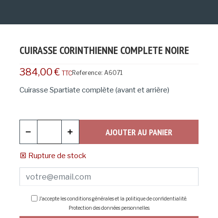
CUIRASSE CORINTHIENNE COMPLETE NOIRE
384,00 €
Reference:
A6071
TTC
Cuirasse Spartiate complète (avant et arrière)
AJOUTER AU PANIER
Rupture de stock
J'accepte les conditions générales et la politique de confidentialité.
Protection des données personnelles
.