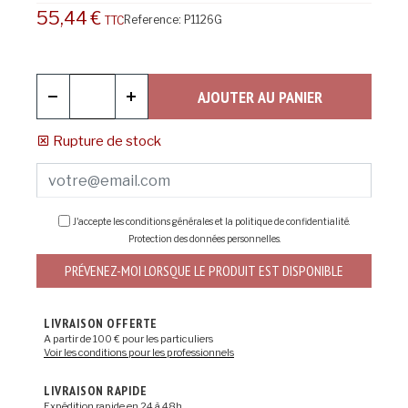
55,44 €
Reference:
P1126G
TTC
AJOUTER AU PANIER
Rupture de stock
J'accepte les conditions générales et la politique de confidentialité.
Protection des données personnelles
.
PRÉVENEZ-MOI LORSQUE LE PRODUIT EST DISPONIBLE
LIVRAISON OFFERTE
A partir de 100 € pour les particuliers
Voir les conditions pour les professionnels
LIVRAISON RAPIDE
Expédition rapide en 24 à 48h