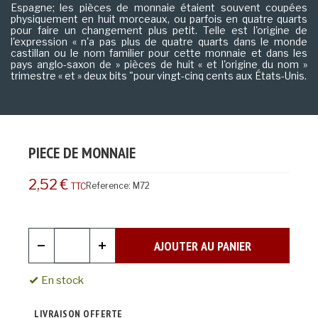
Espagne; les pièces de monnaie étaient souvent coupées
physiquement en huit morceaux, ou parfois en quatre quarts
pour faire un changement plus petit. Telle est l'origine de
l'expression « n'a pas plus de quatre quarts dans le monde
castillan ou le nom familier pour cette monnaie et dans les
pays anglo-saxon de » pièces de huit « et l'origine du nom »
trimestre « et » deux bits "pour vingt-cinq cents aux États-Unis.
PIECE DE MONNAIE
2,52 €
Reference:
M72
TTC
AJOUTER AU PANIER
En stock
LIVRAISON OFFERTE