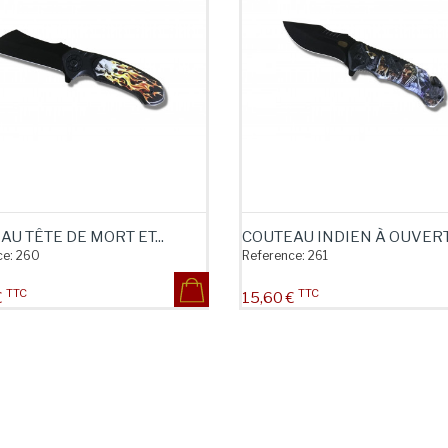
U TÊTE DE MORT ET...
COUTEAU INDIEN À OUVERT
e:
260
Reference:
261
TTC
TTC
Prix
€
15,60 €