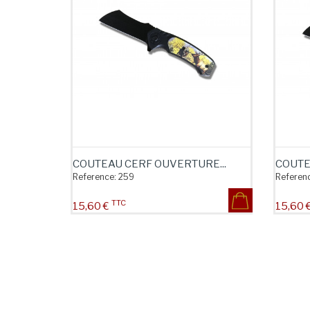
COUTEAU CERF OUVERTURE...
COUTEA
Reference:
259
Referenc
TTC
Prix
Prix
15,60 €
15,60 