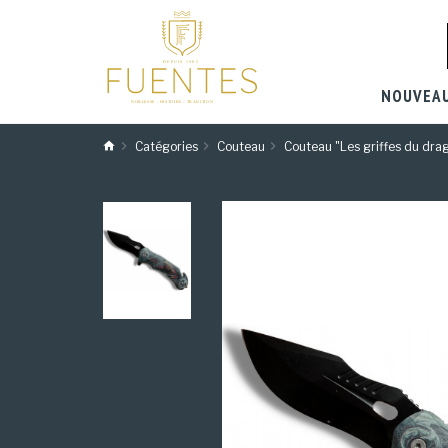
NOUVEA
Catégories
Couteau
Couteau "Les griffes du dra