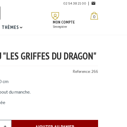
02 54 38 21 00
0
MON COMPTE
THÈMES
S'enregistrer
 "LES GRIFFES DU DRAGON"
Reference:
266
10 cm
bout du manche.
tée
AJOUTER AU PANIER