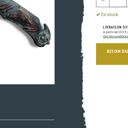
En stock
LIVRAISON O
A partir de 100 € 
Voir les condition
BESOIN D'