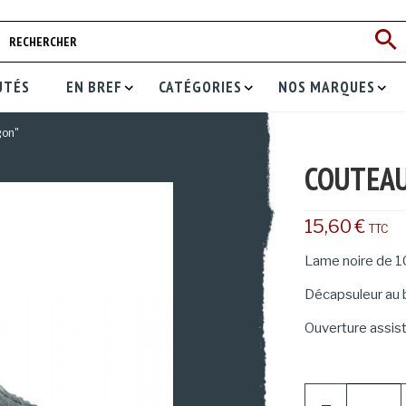
UTÉS
EN BREF
CATÉGORIES
NOS MARQUES
gon"
COUTEAU
15,60 €
TTC
Lame noire de 
Décapsuleur au 
Ouverture assis