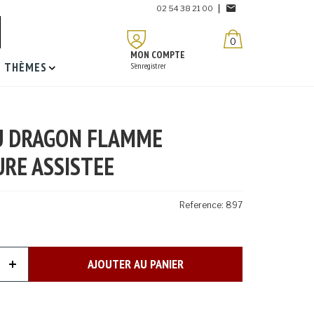
02 54 38 21 00
0
MON COMPTE
THÈMES
S'enregistrer
U DRAGON FLAMME
RE ASSISTEE
Reference:
897
AJOUTER AU PANIER