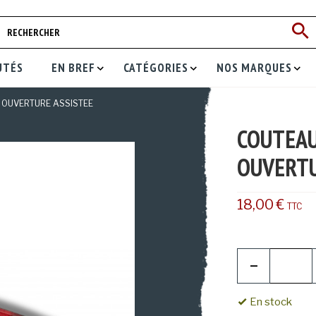
UTÉS
EN BREF
CATÉGORIES
NOS MARQUES
OUVERTURE ASSISTEE
COUTEA
OUVERTU
18,00 €
TTC
En stock