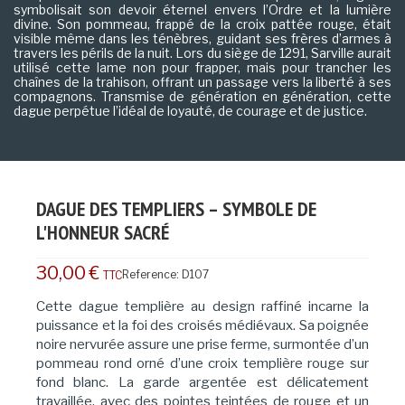
symbolisait son devoir éternel envers l’Ordre et la lumière
divine. Son pommeau, frappé de la croix pattée rouge, était
visible même dans les ténèbres, guidant ses frères d’armes à
travers les périls de la nuit. Lors du siège de 1291, Sarville aurait
utilisé cette lame non pour frapper, mais pour trancher les
chaînes de la trahison, offrant un passage vers la liberté à ses
compagnons. Transmise de génération en génération, cette
dague perpétue l’idéal de loyauté, de courage et de justice.
DAGUE DES TEMPLIERS – SYMBOLE DE
L'HONNEUR SACRÉ
30,00 €
Reference:
D107
TTC
Cette dague templière au design raffiné incarne la
puissance et la foi des croisés médiévaux. Sa poignée
noire nervurée assure une prise ferme, surmontée d’un
pommeau rond orné d’une croix templière rouge sur
fond blanc. La garde argentée est délicatement
travaillée, avec des pointes teintées de rouge et un