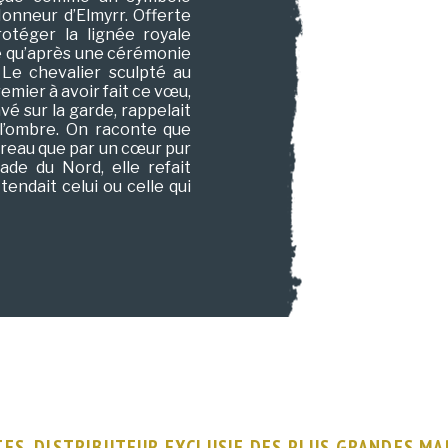
onneur d’Elmyrr. Offerte
otéger la lignée royale
ise qu’après une cérémonie
 Le chevalier sculpté au
ier à avoir fait ce vœu,
vé sur la garde, rappelait
 l’ombre. On raconte que
rreau que par un cœur pur
sade du Nord, elle refait
tendait celui ou celle qui
ES, DISTRIBUTEUR EXCLUSIF DES PLUS GRANDES M