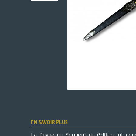
EN SAVOIR PLUS
La Dague du Serment du Griffon fut co