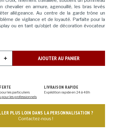
en croix, finement travaillée, soutient un pommeau
un chevalier en armure, agenouillé, les bras levés
ter allégeance. Au centre de la garde trône un
blème de vigilance et de loyauté. Parfaite pour la
osplay ou en tant qu’objet de décoration évocateur
AJOUTER AU PANIER
FFERTE
LIVRAISON RAPIDE
pour les particuliers
Expédition rapide en 24 à 48h
s pour les professionnels
ALLER PLUS LOIN DANS LA PERSONNALISATION ?
Contactez-nous !