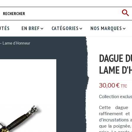
UTÉS
EN BREF
CATÉGORIES
NOS MARQUES
 – Lame d’Honneur
DAGUE D
LAME D
30,00 €
TTC
Collection exclus
Cette dague 
raffinement et
d'incrustations 
que la poignée,