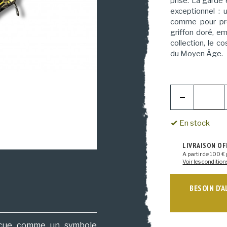
prise. La garde 
exceptionnel : 
comme pour prê
griffon doré, em
collection, le c
du Moyen Âge.
En stock
LIVRAISON O
A partir de 100 € 
Voir les condition
BESOIN D'
nçue comme un symbole