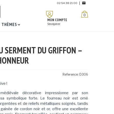
02 54 38 21 00
0
MON COMPTE
THÈMES
S'enregistrer
U SERMENT DU GRIFFON –
’HONNEUR
Reference:
D306
ive !
médiévale décorative impressionne par son
 sa symbolique forte. Le fourreau noir est orné
argentées et de reliefs métalliques soignés, tandis
 gainée de cordon noir et or, offre une excellente