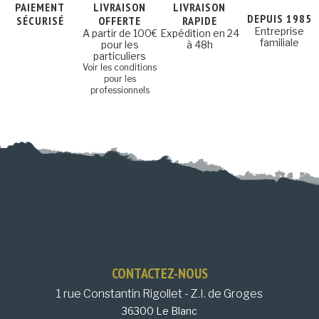
PAIEMENT
LIVRAISON
LIVRAISON
DEPUIS 1985
SÉCURISÉ
OFFERTE
RAPIDE
Entreprise
A partir de 100€
Expédition en 24
familiale
pour les
à 48h
particuliers
Voir les conditions
pour les
professionnels
CONTACTEZ-NOUS
1 rue Constantin Rigollet - Z.I. de Groges
36300 Le Blanc