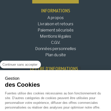
INFORMATIONS
A propos
Livraison et retours
Paiement sécurisés
Mentions légales
C.G.V.
Données personnelles
Plan du site
Continuer sans accepter
LETTRE D'INFORMATIONS
Restez informés de nos évènements, bons plans et
Gestion
nouveautés !
des Cookies
JE M'INSCRIS !
Fuentes utilise des cookies nécessaires au bon fonctionnement du
site. D’autres catégories de cookies peuvent être utilisées pour
personnaliser votre expérience, diffuser des offres commerciales
personnalisées ou réaliser des analyses pour optimiser notre offre.