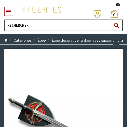
0
Catégories
Épée
Épée décorative fantasy avec support mural 