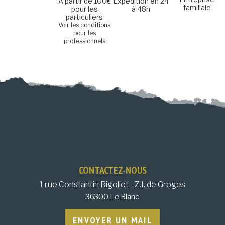
A partir de 100€
Expédition en 24
familiale
pour les
à 48h
particuliers
Voir les conditions
pour les
professionnels
CONTACTEZ-NOUS
1 rue Constantin Rigollet - Z.I. de Groges
36300 Le Blanc
ENVOYER UN MAIL