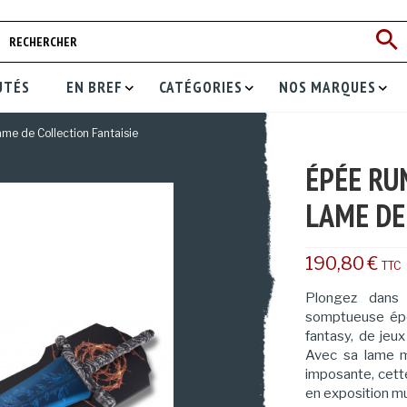
UTÉS
EN BREF
CATÉGORIES
NOS MARQUES
me de Collection Fantaisie
ÉPÉE RU
LAME DE
190,80 €
TTC
Plongez dans
somptueuse épée
fantasy, de jeux
Avec sa lame ma
imposante, cett
en exposition m