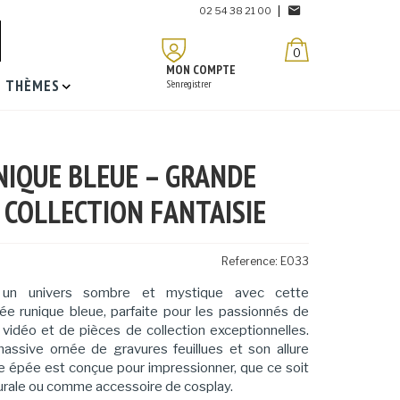
02 54 38 21 00
0
MON COMPTE
THÈMES
S'enregistrer
NIQUE BLEUE – GRANDE
 COLLECTION FANTAISIE
Reference:
E033
 un univers sombre et mystique avec cette
 runique bleue, parfaite pour les passionnés de
 vidéo et de pièces de collection exceptionnelles.
ssive ornée de gravures feuillues et son allure
e épée est conçue pour impressionner, que ce soit
urale ou comme accessoire de cosplay.