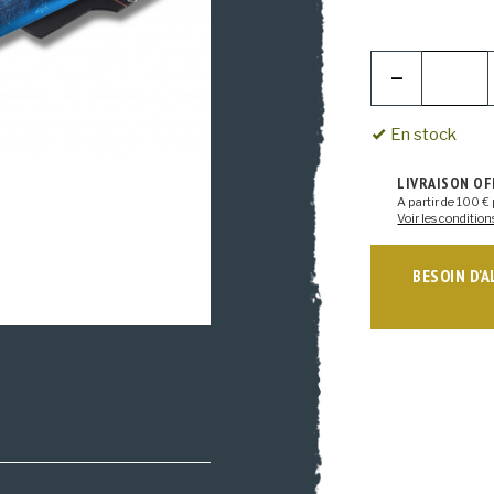
En stock
LIVRAISON O
A partir de 100 € 
Voir les condition
BESOIN D'