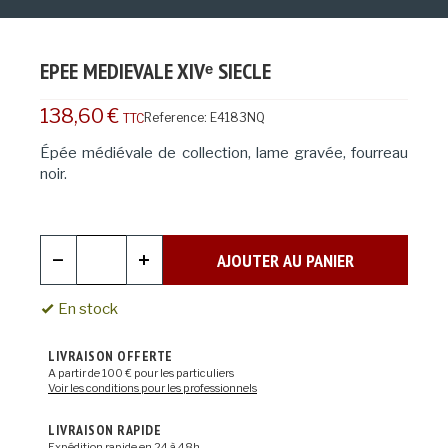
EPEE MEDIEVALE XIVᵉ SIECLE
138,60 €
Reference:
E4183NQ
TTC
Épée médiévale de collection, lame gravée, fourreau
noir.
AJOUTER AU PANIER
En stock
LIVRAISON OFFERTE
A partir de 100 € pour les particuliers
Voir les conditions pour les professionnels
LIVRAISON RAPIDE
Expédition rapide en 24 à 48h