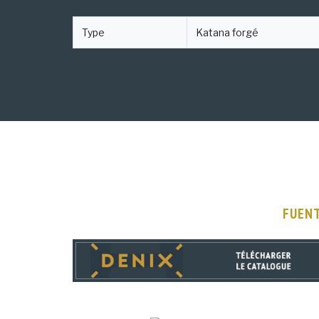
Type
Katana forgé
FUENT