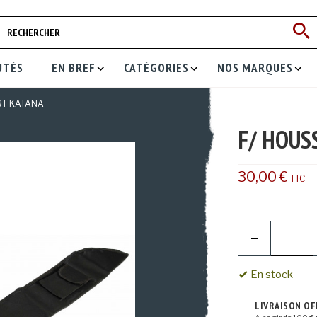
UTÉS
EN BREF
CATÉGORIES
NOS MARQUES
RT KATANA
F/ HOUS
30,00 €
TTC
En stock
LIVRAISON O