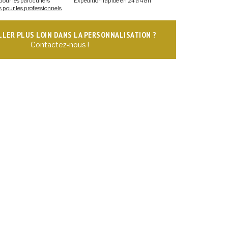
pour les particuliers
Expédition rapide en 24 à 48h
s pour les professionnels
ALLER PLUS LOIN DANS LA PERSONNALISATION ?
Contactez-nous !