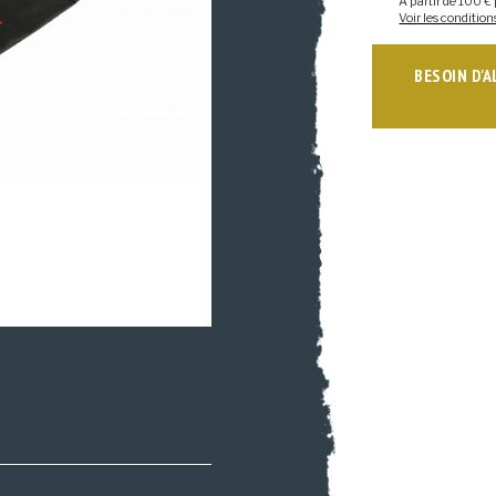
A partir de 100 € 
Voir les condition
BESOIN D'