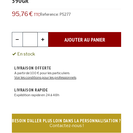
590GR
95,76 €
Reference:
P5277
TTC
AJOUTER AU PANIER
En stock
LIVRAISON OFFERTE
A partir de 100 € pour les particuliers
Voir les conditions pour les professionnels
LIVRAISON RAPIDE
Expédition rapide en 24 à 48h
BESOIN D'ALLER PLUS LOIN DANS LA PERSONNALISATION ?
Contactez-nous !