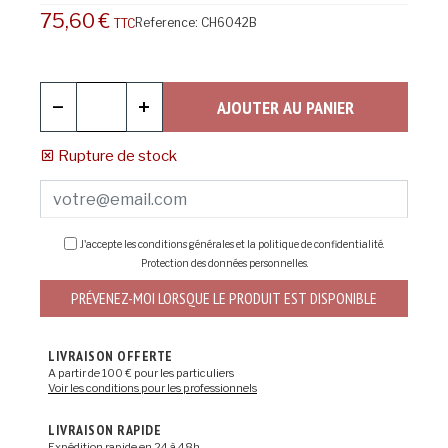
75,60 €
Reference:
CH6042B
TTC
AJOUTER AU PANIER
Rupture de stock
J'accepte les conditions générales et la politique de confidentialité.
Protection des données personnelles
.
PRÉVENEZ-MOI LORSQUE LE PRODUIT EST DISPONIBLE
LIVRAISON OFFERTE
A partir de 100 € pour les particuliers
Voir les conditions pour les professionnels
LIVRAISON RAPIDE
Expédition rapide en 24 à 48h