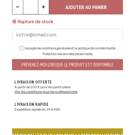
AJOUTER AU PANIER
Rupture de stock
J'accepte les conditions générales et la politique de confidentialité.
Protection des données personnelles
.
PRÉVENEZ-MOI LORSQUE LE PRODUIT EST DISPONIBLE
LIVRAISON OFFERTE
A partir de 100 € pour les particuliers
Voir les conditions pour les professionnels
LIVRAISON RAPIDE
Expédition rapide en 24 à 48h