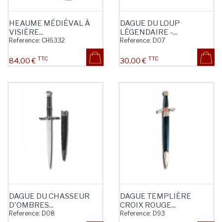
HEAUME MÉDIÉVAL À
DAGUE DU LOUP
VISIÈRE...
LÉGENDAIRE -...
Reference:
CH6332
Reference:
D07
TTC
TTC
Prix
Prix
84,00 €
30,00 €
DAGUE DU CHASSEUR
DAGUE TEMPLIÈRE
D'OMBRES...
CROIX ROUGE...
Reference:
D08
Reference:
D93