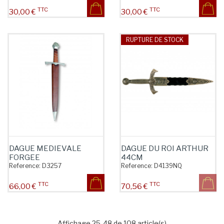
TTC
TTC
Prix
Prix
30,00 €
30,00 €
RUPTURE DE STOCK
DAGUE MEDIEVALE
DAGUE DU ROI ARTHUR
FORGEE
44CM
Reference:
D3257
Reference:
D4139NQ
TTC
TTC
Prix
Prix
66,00 €
70,56 €
Affichage 25-48 de 108 article(s)