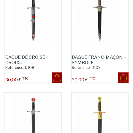
DAGUE DE CROISÉ –
DAGUE FRANC-MAÇON –
CROIX...
SYMBOLE...
Reference:
D108
Reference:
D109
TTC
TTC
Prix
Prix
30,00 €
30,00 €