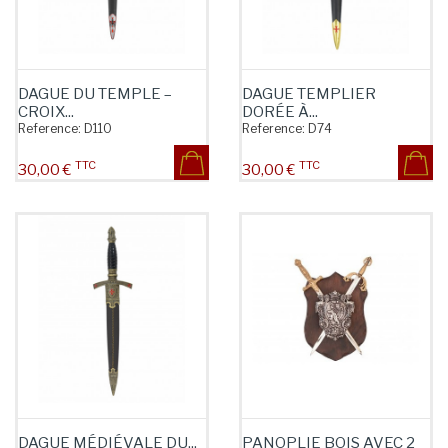
DAGUE DU TEMPLE –
DAGUE TEMPLIER
CROIX...
DORÉE À...
Reference:
D110
Reference:
D74
TTC
TTC
Prix
Prix
30,00 €
30,00 €
DAGUE MÉDIÉVALE DU...
PANOPLIE BOIS AVEC 2