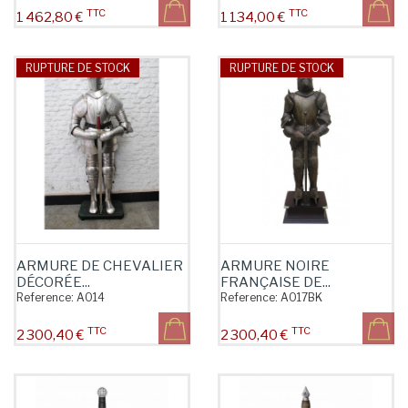
TTC
TTC
Prix
Prix
1 462,80 €
1 134,00 €
RUPTURE DE STOCK
RUPTURE DE STOCK
ARMURE DE CHEVALIER
ARMURE NOIRE
DÉCORÉE...
FRANÇAISE DE...
Reference:
A014
Reference:
A017BK
TTC
TTC
Prix
Prix
2 300,40 €
2 300,40 €