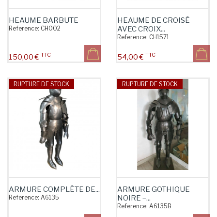
HEAUME BARBUTE
HEAUME DE CROISÉ
Reference:
CH002
AVEC CROIX...
Reference:
CH1571
TTC
TTC
Prix
Prix
150,00 €
54,00 €
RUPTURE DE STOCK
RUPTURE DE STOCK
ARMURE COMPLÈTE DE...
ARMURE GOTHIQUE
Reference:
A6135
NOIRE –...
Reference:
A6135B