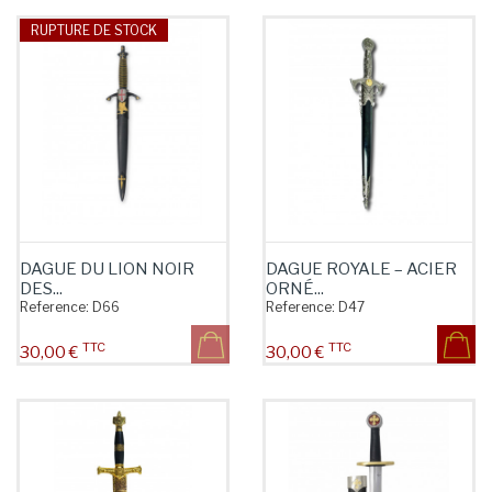
RUPTURE DE STOCK
DAGUE DU LION NOIR
DAGUE ROYALE – ACIER
DES...
ORNÉ...
Reference:
D66
Reference:
D47
TTC
TTC
Prix
Prix
30,00 €
30,00 €