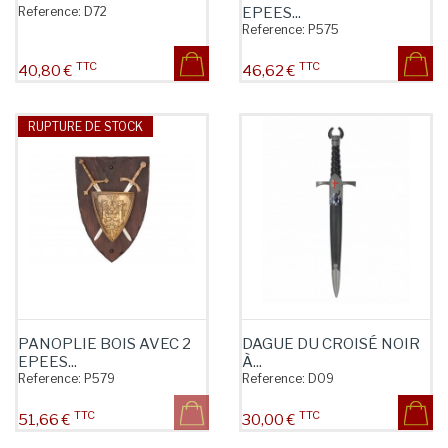
Reference:
D72
EPEES...
Reference:
P575
TTC
TTC
Prix
Prix
40,80 €
46,62 €
RUPTURE DE STOCK
PANOPLIE BOIS AVEC 2
DAGUE DU CROISÉ NOIR
EPEES...
À...
Reference:
P579
Reference:
D09
TTC
TTC
Prix
Prix
51,66 €
30,00 €