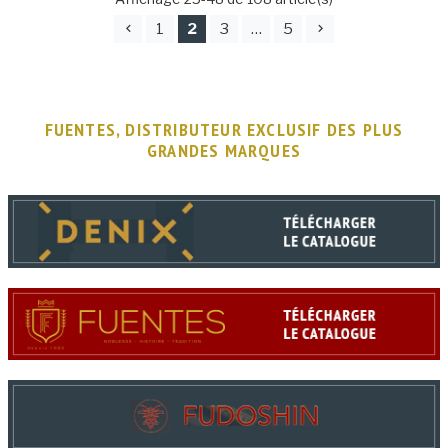
1
2
3
…
5
FUENTES, DISTRIBUTEUR EXCLUSIF DES PLUS
GRANDES MARQUES